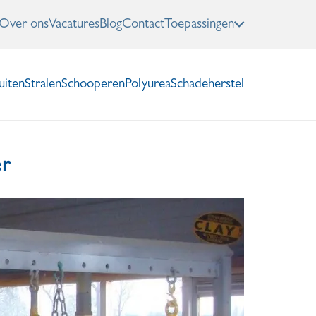
Over ons
Vacatures
Blog
Contact
Toepassingen
uiten
Stralen
Schooperen
Polyurea
Schadeherstel
er