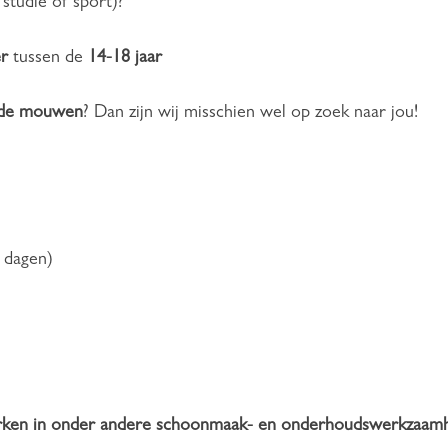
 studie of sport)?
er
tussen de
14-18 jaar
 de mouwen
? Dan zijn wij misschien wel op zoek naar jou!
e dagen)
terken in onder andere schoonmaak- en onderhoudswerkzaam