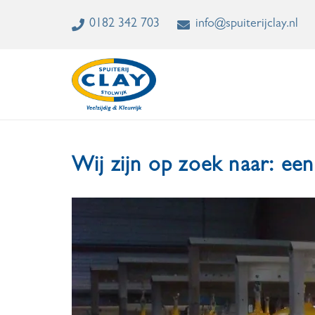
0182 342 703
info@spuiterijclay.nl
Wij zijn op zoek naar: ee